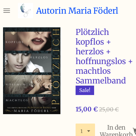
Zum
Autorin Maria Föderl
Hauptinhalt
springen
Plötzlich
kopflos +
herzlos +
hoffnungslos +
machtlos
Sammelband
Sale!
15,00 €
25,00 €
In den
Warenkorb